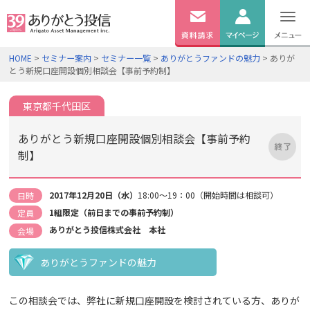
無料
資料
ログイン
HOME
>
セミナー案内
>
セミナー一覧
>
ありがとうファンドの魅力
> ありが
請求
とう新規口座開設個別相談会【事前予約制】
口座開設
東京都千代田区
ありがとう新規口座開設個別相談会【事前予約
制】
2017年12月20日（水）
18:00～19：00（開始時間は相談可）
日時
1組限定（前日までの事前予約制）
定員
ありがとう投信株式会社 本社
会場
ありがとうファンドの魅力
この相談会では、弊社に新規口座開設を検討されている方、ありが