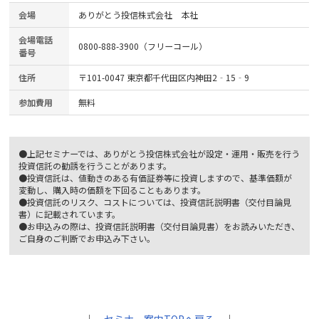
会場
ありがとう投信株式会社 本社
会場電話
0800-888-3900（フリーコール）
番号
住所
〒101-0047 東京都千代田区内神田2‐15‐9
参加費用
無料
●上記セミナーでは、ありがとう投信株式会社が設定・運用・販売を行う
投資信託の勧誘を行うことがあります。
●投資信託は、値動きのある有価証券等に投資しますので、基準価額が
変動し、購入時の価額を下回ることもあります。
●投資信託のリスク、コストについては、投資信託説明書（交付目論見
書）に記載されています。
●お申込みの際は、投資信託説明書（交付目論見書）をお読みいただき、
ご自身のご判断でお申込み下さい。