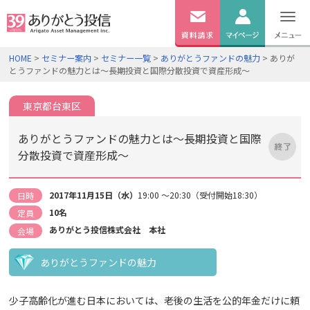
無料
資料
ログイン
HOME
>
セミナー案内
>
セミナー一覧
>
ありがとうファンドの魅力
> ありが
請求
とうファンドの魅力とは～長期投資と国際分散投資で資産形成～
口座開設
東京都台東区
ありがとうファンドの魅力とは～長期投資と国際
分散投資で資産形成～
2017年11月15日（水）
19:00 ～20:30（受付開始18:30）
日時
10名
定員
ありがとう投信株式会社 本社
会場
ありがとうファンドの魅力
少子高齢化が進む日本においては、老後の生活を公的年金だけに頼