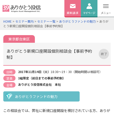
無料
資料
ログイン
HOME
>
セミナー案内
>
セミナー一覧
>
ありがとうファンドの魅力
> ありが
請求
とう新規口座開設個別相談会【事前予約制】
口座開設
東京都台東区
ありがとう新規口座開設個別相談会【事前予約
制】
2017年11月14日（火）
18:30～19：30（開始時間は相談可）
日時
1組限定（前日までの事前予約制）
定員
ありがとう投信株式会社 本社
会場
ありがとうファンドの魅力
この相談会では、弊社に新規口座開設を検討されている方、ありが