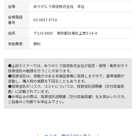
会場
ありがとう投信株式会社 本社
会場電話
03-5807-9710
番号
住所
〒110-0005 東京都台東区上野3-19-4
参加費用
無料
●上記セミナーでは、ありがとう投信株式会社が設定・運用・販売を行う
投資信託の勧誘を行うことがあります。
●投資信託は、値動きのある有価証券等に投資しますので、基準価額が
変動し、購入時の価額を下回ることもあります。
●投資信託のリスク、コストについては、投資信託説明書（交付目論見
書）に記載されています。
●お申込みの際は、投資信託説明書（交付目論見書）をお読みいただき、
ご自身のご判断でお申込み下さい。