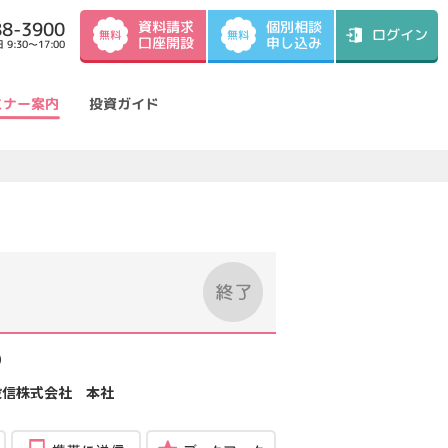
資料請求
88-3900
個別相談
ログイン
無料
無料
口座開設
申し込み
9:30～17:00
ミナー案内
投資ガイド
）
投信株式会社 本社