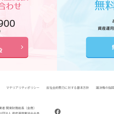
900
資産運用
0
設
マテリアリティポリシー
反社会的勢力に対する基本方針
議決権の指
業者 関東財務局長（金商）
般社団法人 資産運用業協会会員