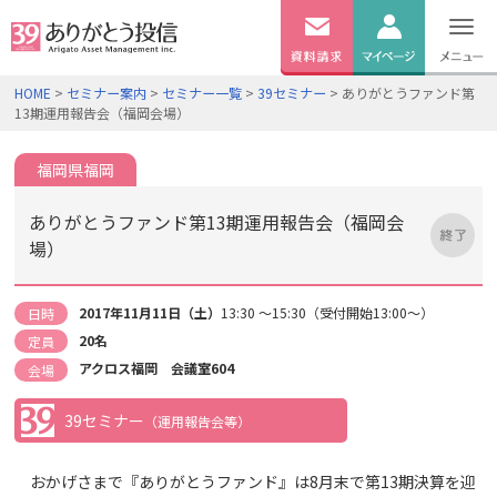
無料
資料
ログイン
HOME
>
セミナー案内
>
セミナー一覧
>
39セミナー
> ありがとうファンド第
請求
13期運用報告会（福岡会場）
口座開設
福岡県福岡
ありがとうファンド第13期運用報告会（福岡会
場）
2017年11月11日（土）
13:30 ～15:30（受付開始13:00～）
日時
20名
定員
アクロス福岡 会議室604
会場
39セミナー
（運用報告会等）
おかげさまで『ありがとうファンド』は8月末で第13期決算を迎