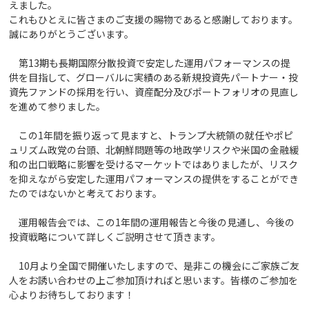
えました。
これもひとえに皆さまのご支援の賜物であると感謝しております。
誠にありがとうございます。
第13期も長期国際分散投資で安定した運用パフォーマンスの提
供を目指して、グローバルに実績のある新規投資先パートナー・投
資先ファンドの採用を行い、資産配分及びポートフォリオの見直し
を進めて参りました。
この1年間を振り返って見ますと、トランプ大統領の就任やポピ
ュリズム政党の台頭、北朝鮮問題等の地政学リスクや米国の金融緩
和の出口戦略に影響を受けるマーケットではありましたが、リスク
を抑えながら安定した運用パフォーマンスの提供をすることができ
たのではないかと考えております。
運用報告会では、この1年間の運用報告と今後の見通し、今後の
投資戦略について詳しくご説明させて頂きます。
10月より全国で開催いたしますので、是非この機会にご家族ご友
人をお誘い合わせの上ご参加頂ければと思います。皆様のご参加を
心よりお待ちしております！