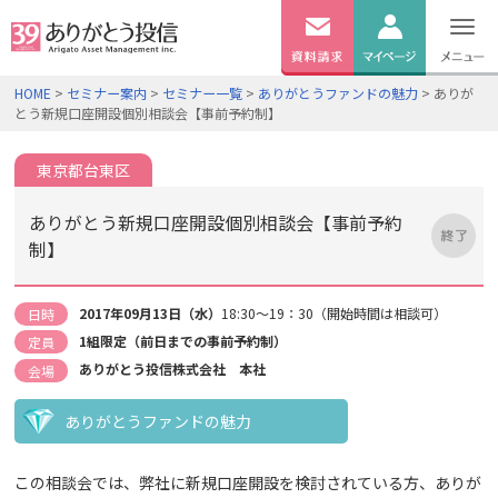
無料
資料
ログイン
HOME
>
セミナー案内
>
セミナー一覧
>
ありがとうファンドの魅力
> ありが
請求
とう新規口座開設個別相談会【事前予約制】
口座開設
東京都台東区
ありがとう新規口座開設個別相談会【事前予約
制】
2017年09月13日（水）
18:30～19：30（開始時間は相談可）
日時
1組限定（前日までの事前予約制）
定員
ありがとう投信株式会社 本社
会場
ありがとうファンドの魅力
この相談会では、弊社に新規口座開設を検討されている方、ありが