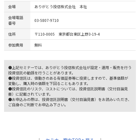
会場
ありがとう投信株式会社 本社
会場電話
03-5807-9710
番号
住所
〒110-0005 東京都台東区上野3-19-4
参加費用
無料
●上記セミナーでは、ありがとう投信株式会社が設定・運用・販売を行う
投資信託の勧誘を行うことがあります。
●投資信託は、値動きのある有価証券等に投資しますので、基準価額が
変動し、購入時の価額を下回ることもあります。
●投資信託のリスク、コストについては、投資信託説明書（交付目論見
書）に記載されています。
●お申込みの際は、投資信託説明書（交付目論見書）をお読みいただき、
ご自身のご判断でお申込み下さい。