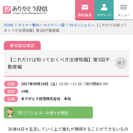
無料
資料
ログイン
HOME
>
セミナー案内
>
セミナー一覧
>
39コンシェル
> 【これだけは知って
請求
おくべき法律知識】第3回不動産編
口座開設
東京都台東区
【これだけは知っておくべき法律知識】第3回不
動産編
2017年09月16日（土）
10:00 ～11:30（受付開始9:30）
日時
10名
定員
ありがとう投信株式会社 本社
会場
39コンシェル
（お客さま限定）
法律は日々生活していく上で誰もが無視することができないもの