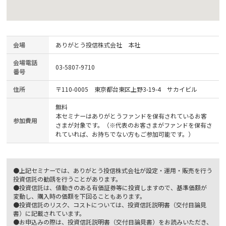
会場
ありがとう投信株式会社 本社
会場電話
03-5807-9710
番号
住所
〒110-0005 東京都台東区上野3-19-4 サカイビル
無料
本セミナーはありがとうファンドを保有されているお客
参加費用
さまが対象です。（※代表のお客さまがファンドを保有さ
れていれば、お持ちでない方もご参加可能です。）
●上記セミナーでは、ありがとう投信株式会社が設定・運用・販売を行う
投資信託の勧誘を行うことがあります。
●投資信託は、値動きのある有価証券等に投資しますので、基準価額が
変動し、購入時の価額を下回ることもあります。
●投資信託のリスク、コストについては、投資信託説明書（交付目論見
書）に記載されています。
●お申込みの際は、投資信託説明書（交付目論見書）をお読みいただき、