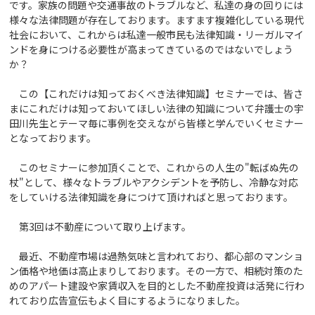
です。家族の問題や交通事故のトラブルなど、私達の身の回りには
様々な法律問題が存在しております。ますます複雑化している現代
社会において、これからは私達一般市民も法律知識・リーガルマイ
ンドを身につける必要性が高まってきているのではないでしょう
か？
この【これだけは知っておくべき法律知識】セミナーでは、皆さ
まにこれだけは知っておいてほしい法律の知識について弁護士の宇
田川先生とテーマ毎に事例を交えながら皆様と学んでいくセミナー
となっております。
このセミナーに参加頂くことで、これからの人生の"転ばぬ先の
杖"として、様々なトラブルやアクシデントを予防し、冷静な対応
をしていける法律知識を身につけて頂ければと思っております。
第3回は不動産について取り上げます。
最近、不動産市場は過熱気味と言われており、都心部のマンショ
ン価格や地価は高止まりしております。その一方で、相続対策のた
めのアパート建設や家賃収入を目的とした不動産投資は活発に行わ
れており広告宣伝もよく目にするようになりました。