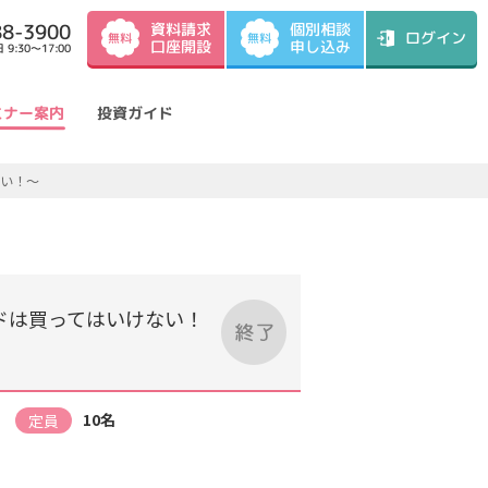
資料請求
88-3900
個別相談
ログイン
無料
無料
口座開設
申し込み
9:30～17:00
ミナー案内
投資ガイド
ない！～
ドは買ってはいけない！
）
10名
定員