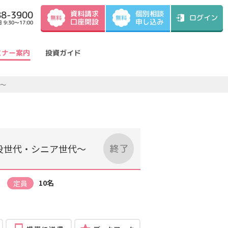
資料請求
88-3900
個別相談
ログイン
無料
無料
口座開設
申し込み
9:30～17:00
ミナー案内
投資ガイド
代～
役世代・シニア世代～
）
10名
定員