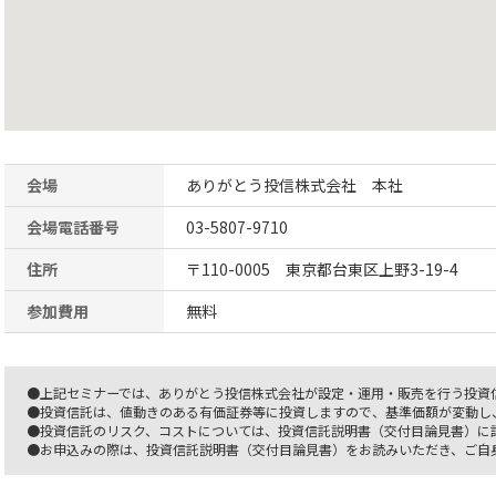
会場
ありがとう投信株式会社 本社
会場電話番号
03-5807-9710
住所
〒110-0005 東京都台東区上野3-19-4
参加費用
無料
●上記セミナーでは、ありがとう投信株式会社が設定・運用・販売を行う投資
●投資信託は、値動きのある有価証券等に投資しますので、基準価額が変動し
●投資信託のリスク、コストについては、投資信託説明書（交付目論見書）に
●お申込みの際は、投資信託説明書（交付目論見書）をお読みいただき、ご自