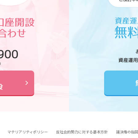
900
資産運用
0
設
マテリアリティポリシー
反社会的勢力に対する基本方針
議決権の指