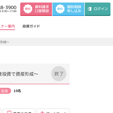
資料請求
88-3900
個別相談
ログイン
無料
無料
口座開設
申し込み
9:30～17:00
ミナー案内
投資ガイド
産形成～
散投資で資産形成～
10名
定員