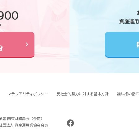
900
資産運用
0
設
マテリアリティポリシー
反社会的勢力に対する基本方針
議決権の指
業者 関東財務局長（金商）
般社団法人 資産運用業協会会員