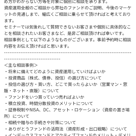
め方がわからない方等を対象に個別に相談を承ります。
資産運用全般のご相談から弊社のファンドのご説明、今後のマーケ
ットの見通しまで、幅広くご相談に乗らせて頂ければと考えており
ます。
セミナーでは気後れして質問できないお客さまや個別に具体的なこ
とを相談されたいお客さまなど、是非ご相談頂ければ幸いです。
相談事例として以下のようなものがございます。事前予約時に相談
内容をお伝え頂ければと思います。
----------------------------------------------------------------------
-------------------------------
＜主な相談事例＞
・将来に備えてどのように資産運用していけばよいか
・投資商品（株式、債券、投信）の選び方
について
・投信の選び方・買い方、どこで買ったらよいか（営業マン・窓
販・ネット・直販）について
・ファンドをいつ買っていつ売ればよいか
・積立投資、時間分散投資のメリットについて
・証券税制やNISA、DC、アセット・ロケーション（資産の置き場
所）について
・相続や贈与の手続きや対策
について
・ありがとうファンドの活用法（資産形成・出口戦略）について
・インデックスファンドとアクティブファンドのメリット・デメリ