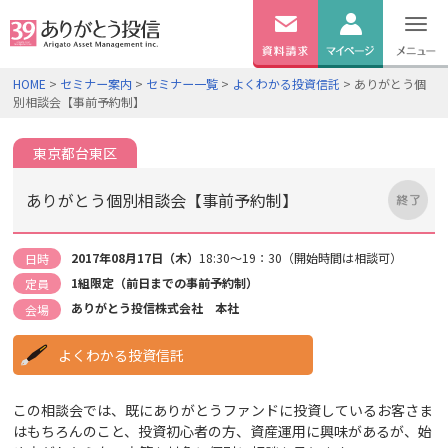
無料
資料
ログイン
HOME
>
セミナー案内
>
セミナー一覧
>
よくわかる投資信託
> ありがとう個
請求
別相談会【事前予約制】
口座開設
東京都台東区
ありがとう個別相談会【事前予約制】
2017年08月17日（木）
18:30～19：30（開始時間は相談可）
日時
1組限定（前日までの事前予約制）
定員
ありがとう投信株式会社 本社
会場
よくわかる投資信託
この相談会では、既にありがとうファンドに投資しているお客さま
はもちろんのこと、投資初心者の方、資産運用に興味があるが、始