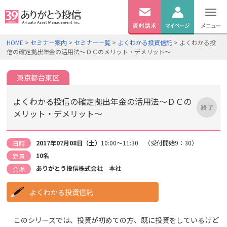
無料
資料
ログイン
HOME
>
セミナー案内
>
セミナー一覧
>
よくわかる投資信託
> よくわかる投
請求
信の確定拠出年金の活用法～ＤＣのメリット・デメリット～
口座開設
東京都台東区
よくわかる投信の確定拠出年金の活用法～ＤＣの
メリット・デメリット～
2017年07月08日（土）
10:00～11:30 （受付開始9：30）
日時
10名
定員
ありがとう投信株式会社 本社
会場
よくわかる投資信託
このシリーズでは、投資が初めての方、既に投資をしているけど