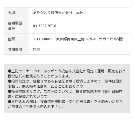
会場
ありがとう投信株式会社 本社
会場電話
03-5807-9710
番号
住所
〒110-0005 東京都台東区上野3-19-4 サカイビル5階
参加費用
無料
●上記セミナーでは、ありがとう投信株式会社が設定・運用・販売を行う
投資信託の勧誘を行うことがあります。
●投資信託は、値動きのある有価証券等に投資しますので、基準価額が
変動し、購入時の価額を下回ることもあります。
●投資信託のリスク、コストについては、投資信託説明書（交付目論見
書）に記載されています。
●お申込みの際は、投資信託説明書（交付目論見書）をお読みいただき、
ご自身のご判断でお申込み下さい。