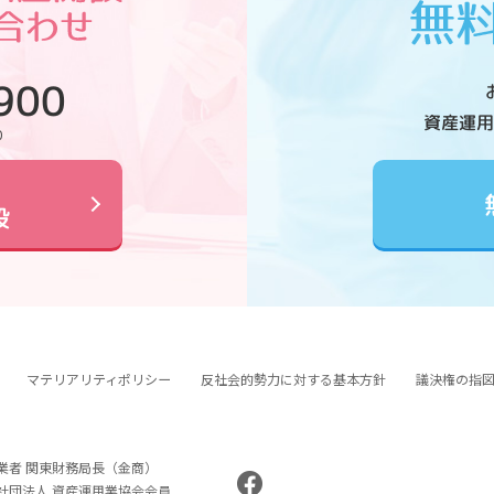
900
資産運用
0
設
マテリアリティポリシー
反社会的勢力に対する基本方針
議決権の指
業者 関東財務局長（金商）
般社団法人 資産運用業協会会員