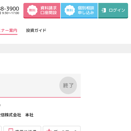
資料請求
88-3900
個別相談
ログイン
無料
無料
口座開設
申し込み
9:30～17:00
ミナー案内
投資ガイド
）
投信株式会社 本社