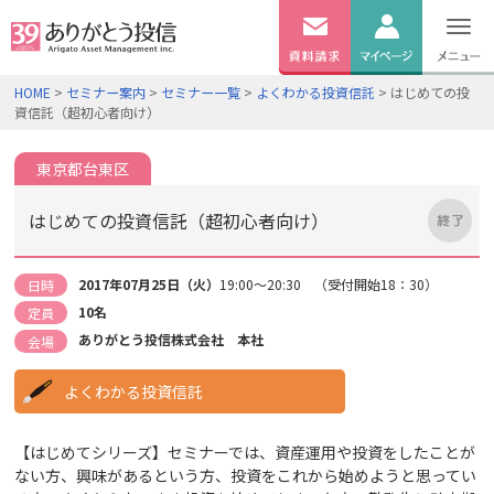
無料
資料
ログイン
HOME
>
セミナー案内
>
セミナー一覧
>
よくわかる投資信託
> はじめての投
請求
資信託（超初心者向け）
口座開設
東京都台東区
はじめての投資信託（超初心者向け）
2017年07月25日（火）
19:00～20:30 （受付開始18：30）
日時
10名
定員
ありがとう投信株式会社 本社
会場
よくわかる投資信託
【はじめてシリーズ】セミナーでは、資産運用や投資をしたことが
ない方、興味があるという方、投資をこれから始めようと思ってい