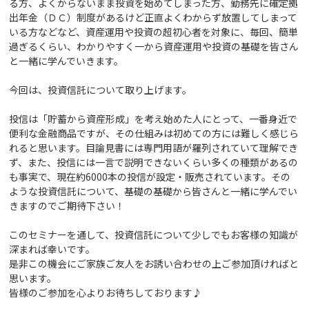
る方、よくからないまま投資を始めてしまった方、勤務先に確定拠
出年金（ＤＣ）制度があるけど正直よくわからず放置してしまって
いる方などなど、資産運用や投資の超初心者を対象に、毎回、簡単
過ぎるくらい、わかりやすく一から資産運用や投資の基礎を皆さん
と一緒に学んでいきます。
今回は、投資信託について取り上げます。
投信は「貯蓄から資産形成」を考え始めた人にとって、一番身近で
便利な金融商品ですが、その仕組みは初めての方には難しく感じら
れると思います。目論見書には専門用語が羅列されていて理解でき
ず、また、投信には一言で説明できないくらい多くの種類があるの
も事実で、現在約6000本の投信が設定・販売されています。その
ような投資信託について、基礎の基礎から皆さんと一緒に学んでい
きますのでご期待下さい！
このセミナーを通して、投資信託について少しでもお客様の知識が
深まれば幸いです。
是非この機会にご家族ご友人をお誘い合わせの上ご参加頂ければと
思います。
皆様のご参加を心よりお待ちしております♪