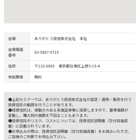
会場
ありがとう投信株式会社 本社
会場電話
03-5807-9710
番号
住所
〒110-0005 東京都台東区上野3-19-4
参加費用
無料
●上記セミナーでは、ありがとう投信株式会社が設定・運用・販売を行う
投資信託の勧誘を行うことがあります。
●投資信託は、値動きのある有価証券等に投資しますので、基準価額が
変動し、購入時の価額を下回ることもあります。
●投資信託のリスク、コストについては、投資信託説明書（交付目論見
書）に記載されています。
●お申込みの際は、投資信託説明書（交付目論見書）をお読みいただき、
ご自身のご判断でお申込み下さい。