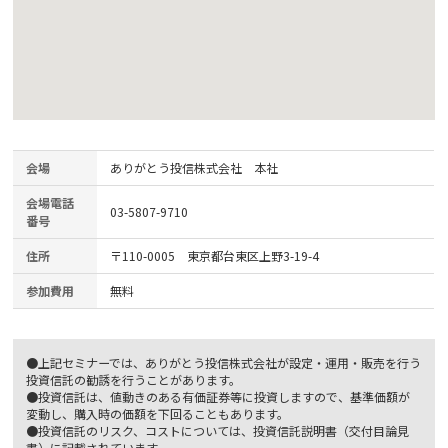
会場
ありがとう投信株式会社 本社
会場電話
03-5807-9710
番号
住所
〒110-0005 東京都台東区上野3-19-4
参加費用
無料
●上記セミナーでは、ありがとう投信株式会社が設定・運用・販売を行う
投資信託の勧誘を行うことがあります。
●投資信託は、値動きのある有価証券等に投資しますので、基準価額が
変動し、購入時の価額を下回ることもあります。
●投資信託のリスク、コストについては、投資信託説明書（交付目論見
書）に記載されています。