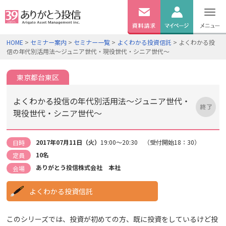
無料
資料
ログイン
HOME
>
セミナー案内
>
セミナー一覧
>
よくわかる投資信託
> よくわかる投
請求
信の年代別活用法～ジュニア世代・現役世代・シニア世代～
口座開設
東京都台東区
よくわかる投信の年代別活用法～ジュニア世代・
現役世代・シニア世代～
2017年07月11日（火）
19:00～20:30 （受付開始18：30）
日時
10名
定員
ありがとう投信株式会社 本社
会場
よくわかる投資信託
このシリーズでは、投資が初めての方、既に投資をしているけど投