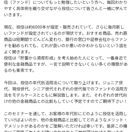
信（ファンド）についてもっと勉強したいという方へ、毎回わかり
やすく具体例を織り交ぜながら投信について皆さんと一緒に学んで
いきます。
現在、投信は約6000本が設定・販売されていて、さらに毎月新し
いファンドが設定されているのが現状です。おすすめ商品、売れ筋
商品は短期間でどんどん変わり、銀行の窓口や証券会社からファン
ドを勧められても、どれが良いのか悪いのかわからないという話を
よく聞きます。
投信は「貯蓄から資産形成」を考え始めた人にとって、一番身近で
便利な金融商品ですが、一言で説明できないくらい多くの種類があ
るのも事実です。
今回は、投信の年代別活用法について取り上げます。ジュニア世
代、現役世代、シニア世代それぞれの世代毎でのファンドの活用方
法をモデルケースとともに解説致します。また、それぞれの世代向
けの他の金融商品との比較もしていく予定ですのでご期待下さい！
このセミナーを通して、お客様の年代別にどのように投信を活用し
ていけばよいのか、他の金融商品と比較してどのようなメリット・
デメリットがあるのかをご理解いただければ幸いです。是非この機
会にご家族ご友人をお誘い合わせの上ご参加頂ければと思います。