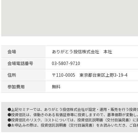
会場
ありがとう投信株式会社 本社
会場電話番号
03-5807-9710
住所
〒110-0005 東京都台東区上野3-19-4
参加費用
無料
●上記セミナーでは、ありがとう投信株式会社が設定・運用・販売を行う投資
●投資信託は、値動きのある有価証券等に投資しますので、基準価額が変動し
●投資信託のリスク、コストについては、投資信託説明書（交付目論見書）に
●お申込みの際は、投資信託説明書（交付目論見書）をお読みいただき、ご自