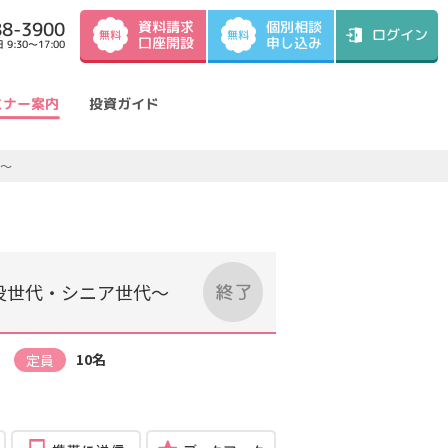
資料請求
88-3900
個別相談
ログイン
無料
無料
口座開設
申し込み
9:30～17:00
ミナー案内
投資ガイド
代～
役世代・シニア世代～
）
10名
定員