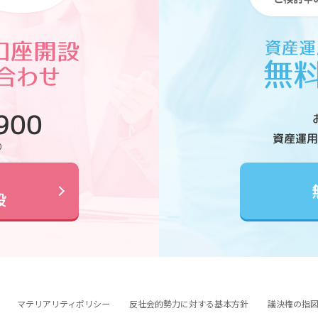
900
資産運用
0
設
マテリアリティポリシー
反社会的勢力に対する基本方針
議決権の指