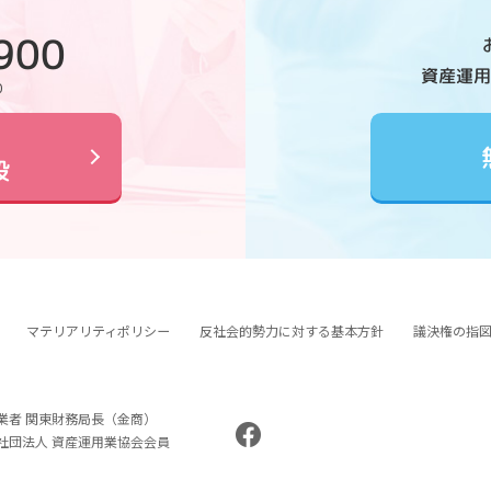
900
資産運用
0
設
マテリアリティポリシー
反社会的勢力に対する基本方針
議決権の指
業者 関東財務局長（金商）
般社団法人 資産運用業協会会員