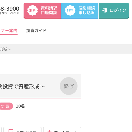
資料請求
88-3900
個別相談
ログイン
無料
無料
口座開設
申し込み
9:30～17:00
ミナー案内
投資ガイド
産形成～
散投資で資産形成～
10名
定員