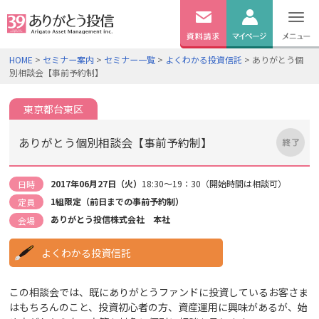
無料
資料
ログイン
HOME
>
セミナー案内
>
セミナー一覧
>
よくわかる投資信託
> ありがとう個
請求
別相談会【事前予約制】
口座開設
東京都台東区
ありがとう個別相談会【事前予約制】
2017年06月27日（火）
18:30～19：30（開始時間は相談可）
日時
1組限定（前日までの事前予約制）
定員
ありがとう投信株式会社 本社
会場
よくわかる投資信託
この相談会では、既にありがとうファンドに投資しているお客さま
はもちろんのこと、投資初心者の方、資産運用に興味があるが、始