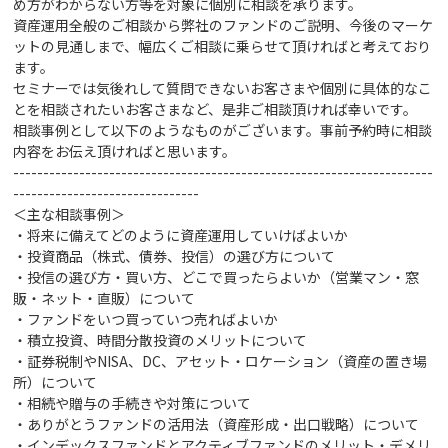
め方がわからない方等を対象に個別に相談を承ります。
資産運用全般のご相談から弊社のファンドのご説明、今後のマーケ
ットの見通しまで、幅広くご相談に乗らせて頂ければと考えており
ます。
セミナーでは気後れして質問できないお客さまや個別に具体的なこ
とを相談されたいお客さまなど、是非ご相談頂ければ幸いです。
相談事例として以下のようなものがございます。事前予約時に相談
内容をお伝え頂ければと思います。
----------------------------------------------------------------------
-------------------------------
＜主な相談事例＞
・将来に備えてどのように資産運用していけばよいか
・投資商品（株式、債券、投信）の選び方
について
・投信の選び方・買い方、どこで買ったらよいか（営業マン・窓
販・ネット・直販）について
・ファンドをいつ買っていつ売ればよいか
・積立投資、時間分散投資のメリットについて
・証券税制やNISA、DC、アセット・ロケーション（資産の置き場
所）について
・相続や贈与の手続きや対策
について
・ありがとうファンドの活用法（資産形成・出口戦略）について
・インデックスファンドとアクティブファンドのメリット・デメリ