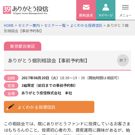
無料
資料
ログイン
HOME
>
セミナー案内
>
セミナー一覧
>
よくわかる投資信託
> ありがとう個
請求
別相談会【事前予約制】
口座開設
東京都台東区
ありがとう個別相談会【事前予約制】
2017年06月20日（火）
18:30～19：30（開始時間は相談可）
日時
1組限定（前日までの事前予約制）
定員
ありがとう投信株式会社 本社
会場
よくわかる投資信託
この相談会では、既にありがとうファンドに投資しているお客さま
はもちろんのこと、投資初心者の方、資産運用に興味があるが、始