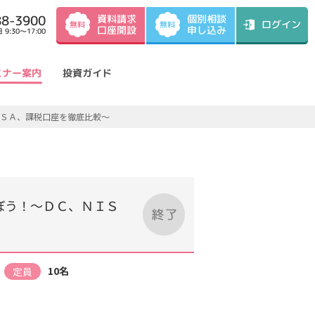
資料請求
88-3900
個別相談
ログイン
無料
無料
口座開設
申し込み
9:30～17:00
ミナー案内
投資ガイド
ＩＳＡ、課税口座を徹底比較～
ぼう！～ＤＣ、ＮＩＳ
10名
定員