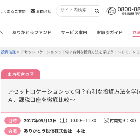
0800-8
よくあるご質問
お問合せ
受付時間 平日 
へ
ありがとうファンド
サービス案内
お取引ガイド
セ
る投資信託
> アセットロケーションって何？有利な投資方法を学ぼう！～ＤＣ、Ｎ
東京都台東区
アセットロケーションって何？有利な投資方法を学
Ａ、課税口座を徹底比較～
2017年05月13日（土）
10:00～11:30 （受付開始9：30）
日時
ありがとう投信株式会社 本社
会場