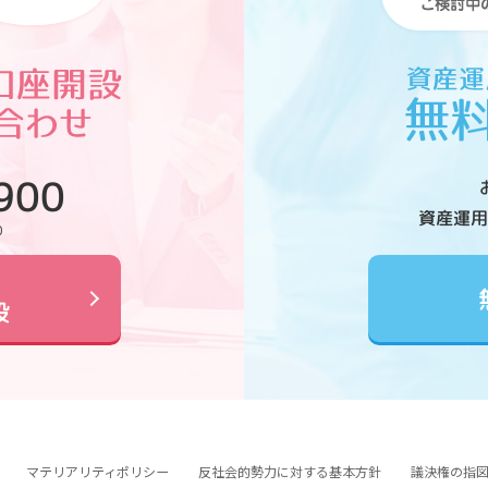
900
資産運用
0
設
マテリアリティポリシー
反社会的勢力に対する基本方針
議決権の指