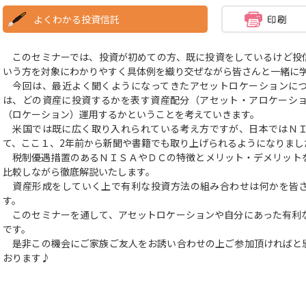
よくわかる投資信託
このセミナーでは、投資が初めての方、既に投資をしているけど投
いう方を対象にわかりやすく具体例を織り交ぜながら皆さんと一緒に
今回は、最近よく聞くようになってきたアセットロケーションにつ
は、どの資産に投資するかを表す資産配分（アセット・アロケーシ
（ロケーション）運用するかということを考えていきます。
米国では既に広く取り入れられている考え方ですが、日本ではＮＩ
て、ここ１、2年前から新聞や書籍でも取り上げられるようになりまし
税制優遇措置のあるＮＩＳＡやＤＣの特徴とメリット・デメリット
比較しながら徹底解説いたします。
資産形成をしていく上で有利な投資方法の組み合わせは何かを皆さ
す。
このセミナーを通して、アセットロケーションや自分にあった有利
です。
是非この機会にご家族ご友人をお誘い合わせの上ご参加頂ければと
おります♪