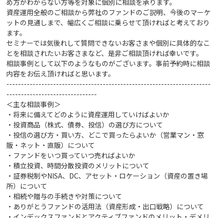
め方がわからない方等を対象に個別に相談を承ります。
資産運用全般のご相談から弊社のファンドのご説明、今後のマーケ
ットの見通しまで、幅広くご相談に乗らせて頂ければと考えており
ます。
セミナーでは気後れして質問できないお客さまや個別に具体的なこ
とを相談されたいお客さまなど、是非ご相談頂ければ幸いです。
相談事例として以下のようなものがございます。事前予約時に相談
内容をお伝え頂ければと思います。
----------------------------------------------------------------------
-------------------------------
＜主な相談事例＞
・将来に備えてどのように資産運用していけばよいか
・投資商品（株式、債券、投信）の選び方
について
・投信の選び方・買い方、どこで買ったらよいか（営業マン・窓
販・ネット・直販）について
・ファンドをいつ買っていつ売ればよいか
・積立投資、時間分散投資のメリットについて
・証券税制やNISA、DC、アセット・ロケーション（資産の置き場
所）について
・相続や贈与の手続きや対策
について
・ありがとうファンドの活用法（資産形成・出口戦略）について
・インデックスファンドとアクティブファンドのメリット・デメリ