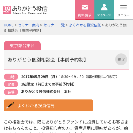
無料
資料
ログイン
HOME
>
セミナー案内
>
セミナー一覧
>
よくわかる投資信託
> ありがとう個
請求
別相談会【事前予約制】
口座開設
東京都台東区
ありがとう個別相談会【事前予約制】
2017年05月29日（月）
18:30～19：30（開始時間は相談可）
日時
1組限定（前日までの事前予約制）
定員
ありがとう投信株式会社 本社
会場
よくわかる投資信託
この相談会では、既にありがとうファンドに投資しているお客さま
はもちろんのこと、投資初心者の方、資産運用に興味があるが、始