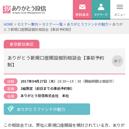
無料
資料
ログイン
HOME
>
セミナー案内
>
セミナー一覧
>
ありがとうファンドの魅力
> ありが
請求
とう新規口座開設個別相談会【事前予約制】
口座開設
東京都台東区
ありがとう新規口座開設個別相談会【事前予約
制】
2017年04月27日（木）
18:30～19：30（開始時間は相談可）
日時
1組限定（前日までの事前予約制）
定員
ありがとう投信株式会社 本社
会場
ありがとうファンドの魅力
この相談会では、弊社に新規口座開設を検討されている方、ありが