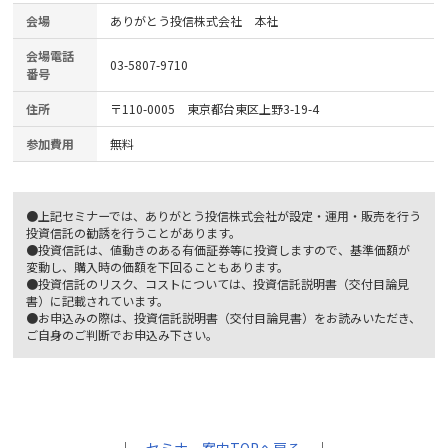
会場
ありがとう投信株式会社 本社
会場電話
03-5807-9710
番号
住所
〒110-0005 東京都台東区上野3-19-4
参加費用
無料
●上記セミナーでは、ありがとう投信株式会社が設定・運用・販売を行う
投資信託の勧誘を行うことがあります。
●投資信託は、値動きのある有価証券等に投資しますので、基準価額が
変動し、購入時の価額を下回ることもあります。
●投資信託のリスク、コストについては、投資信託説明書（交付目論見
書）に記載されています。
●お申込みの際は、投資信託説明書（交付目論見書）をお読みいただき、
ご自身のご判断でお申込み下さい。