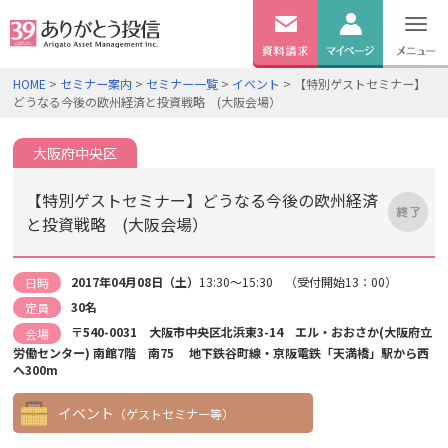
無料
資料
ログイン
HOME
>
セミナー案内
>
セミナー一覧
>
イベント
> 【特別ゲストセミナー】
請求
どうなる今後の欧州経済と投資戦略 (大阪会場）
口座開設
大阪府中央区
【特別ゲストセミナー】どうなる今後の欧州経済
と投資戦略 (大阪会場）
2017年04月08日（土）
13:30～15:30 （受付開始13：00）
日時
30名
定員
〒540-0031 大阪市中央区北浜東3-14 エル・おおさか(大阪府立
会場
労働センター) 南館7階 南75 地下鉄谷町線・京阪電鉄「天満橋」駅から西
へ300m
イベント
（ゲストセミナー等）