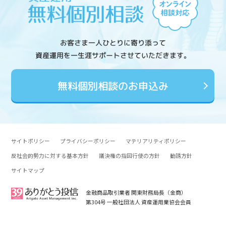
お客さま一人ひとりに寄り添って
資産運用を一生涯サポートさせていただきます。
無料個別相談のお申込み
サイトポリシー
プライバシーポリシー
マテリアリティポリシー
反社会的勢力に対する基本方針
議決権の指図行使の方針
勧誘方針
サイトマップ
金融商品取引業者 関東財務局長（金商）
第304号 一般社団法人 資産運用業協会会員