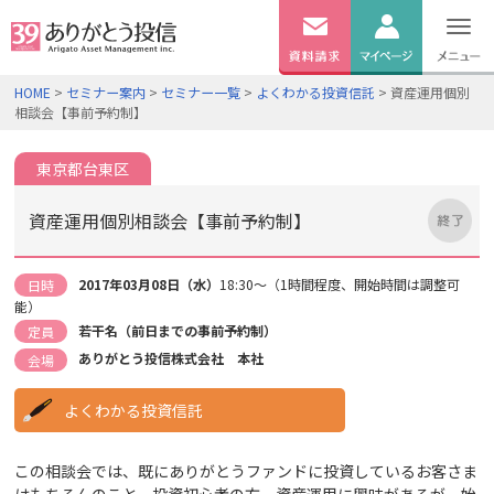
無料
資料
ログイン
HOME
>
セミナー案内
>
セミナー一覧
>
よくわかる投資信託
> 資産運用個別
請求
相談会【事前予約制】
口座開設
東京都台東区
資産運用個別相談会【事前予約制】
2017年03月08日（水）
18:30～（1時間程度、開始時間は調整可
日時
能）
若干名（前日までの事前予約制）
定員
ありがとう投信株式会社 本社
会場
よくわかる投資信託
この相談会では、既にありがとうファンドに投資しているお客さま
はもちろんのこと、投資初心者の方、資産運用に興味があるが、始