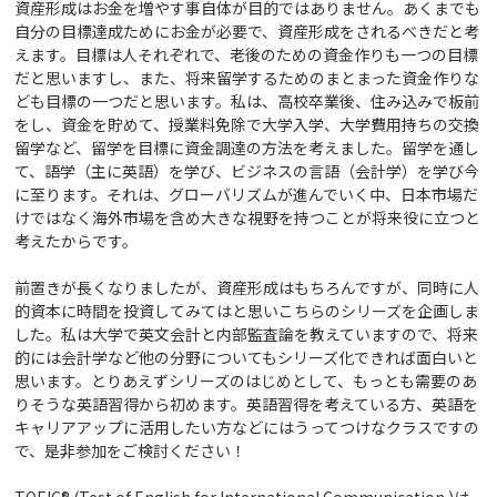
資産形成はお金を増やす事自体が目的ではありません。あくまでも
自分の目標達成ためにお金が必要で、資産形成をされるべきだと考
えます。目標は人それぞれで、老後のための資金作りも一つの目標
だと思いますし、また、将来留学するためのまとまった資金作りな
ども目標の一つだと思います。私は、高校卒業後、住み込みで板前
をし、資金を貯めて、授業料免除で大学入学、大学費用持ちの交換
留学など、留学を目標に資金調達の方法を考えました。留学を通し
て、語学（主に英語）を学び、ビジネスの言語（会計学）を学び今
に至ります。それは、グローバリズムが進んでいく中、日本市場だ
けではなく海外市場を含め大きな視野を持つことが将来役に立つと
考えたからです。
前置きが長くなりましたが、資産形成はもちろんですが、同時に人
的資本に時間を投資してみてはと思いこちらのシリーズを企画しま
した。私は大学で英文会計と内部監査論を教えていますので、将来
的には会計学など他の分野についてもシリーズ化できれば面白いと
思います。とりあえずシリーズのはじめとして、もっとも需要のあ
りそうな英語習得から初めます。英語習得を考えている方、英語を
キャリアアップに活用したい方などにはうってつけなクラスですの
で、是非参加をご検討ください！
TOEIC® (Test of English for International Communication )は