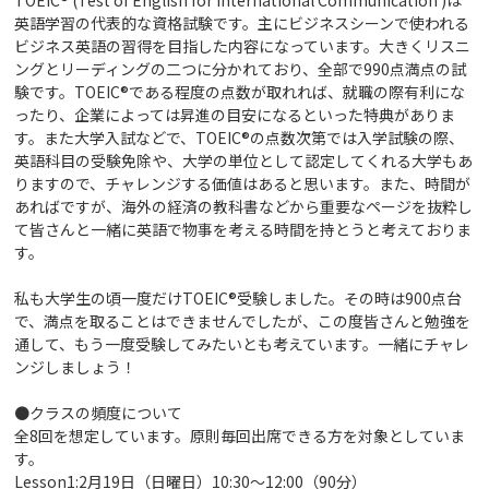
英語学習の代表的な資格試験です。主にビジネスシーンで使われる
ビジネス英語の習得を目指した内容になっています。大きくリスニ
ングとリーディングの二つに分かれており、全部で990点満点の試
験です。TOEIC®である程度の点数が取れれば、就職の際有利にな
ったり、企業によっては昇進の目安になるといった特典がありま
す。また大学入試などで、TOEIC®の点数次第では入学試験の際、
英語科目の受験免除や、大学の単位として認定してくれる大学もあ
りますので、チャレンジする価値はあると思います。また、時間が
あればですが、海外の経済の教科書などから重要なページを抜粋し
て皆さんと一緒に英語で物事を考える時間を持とうと考えておりま
す。
私も大学生の頃一度だけTOEIC®受験しました。その時は900点台
で、満点を取ることはできませんでしたが、この度皆さんと勉強を
通して、もう一度受験してみたいとも考えています。一緒にチャレ
ンジしましょう！
●クラスの頻度について
全8回を想定しています。原則毎回出席できる方を対象としていま
す。
Lesson1:2月19日（日曜日）10:30～12:00（90分）