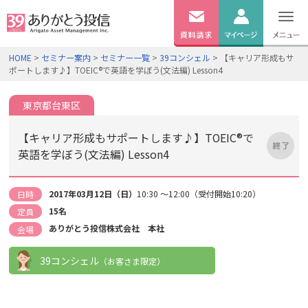
無料
資料
ログイン
HOME
>
セミナー案内
>
セミナー一覧
>
39コンシェル
> 【キャリア形成もサ
請求
ポートします♪】TOEIC®で英語を学ぼう(文法編) Lesson4
口座開設
東京都台東区
【キャリア形成もサポートします♪】TOEIC®で
英語を学ぼう(文法編) Lesson4
2017年03月12日（日）
10:30 ～12:00（受付開始10:20）
日時
15名
定員
ありがとう投信株式会社 本社
会場
39コンシェル
（お客さま限定）