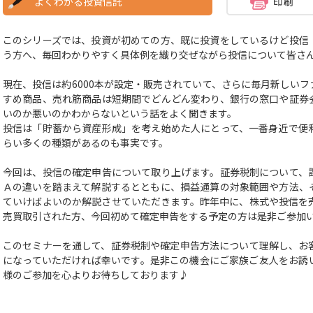
よくわかる投資信託
このシリーズでは、投資が初めての方、既に投資をしているけど投信
う方へ、毎回わかりやすく具体例を織り交ぜながら投信について皆さ
現在、投信は約6000本が設定・販売されていて、さらに毎月新しい
すめ商品、売れ筋商品は短期間でどんどん変わり、銀行の窓口や証券
いのか悪いのかわからないという話をよく聞きます。
投信は「貯蓄から資産形成」を考え始めた人にとって、一番身近で便
らい多くの種類があるのも事実です。
今回は、投信の確定申告について取り上げます。証券税制について、
Ａの違いを踏まえて解説するとともに、損益通算の対象範囲や方法、
ていけばよいのか解説させていただきます。昨年中に、株式や投信を
売買取引された方、今回初めて確定申告をする予定の方は是非ご参加
このセミナーを通して、証券税制や確定申告方法について理解し、お
になっていただければ幸いです。是非この機会にご家族ご友人をお誘
様のご参加を心よりお待ちしております♪