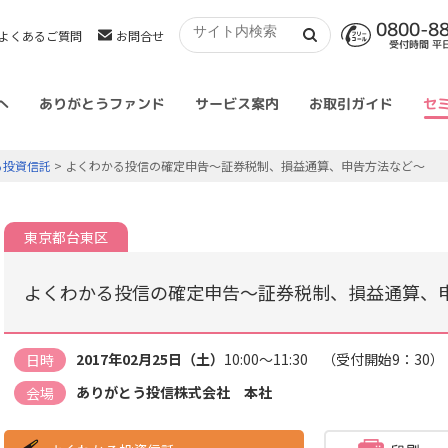
0800-8
よくあるご質問
お問合せ
受付時間 平日 
へ
ありがとうファンド
サービス案内
お取引ガイド
セ
る投資信託
> よくわかる投信の確定申告～証券税制、損益通算、申告方法など～
東京都台東区
よくわかる投信の確定申告～証券税制、損益通算、
2017年02月25日（土）
10:00～11:30 （受付開始9：30）
日時
ありがとう投信株式会社 本社
会場