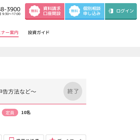
資料請求
88-3900
個別相談
ログイン
無料
無料
口座開設
申し込み
9:30～17:00
ミナー案内
投資ガイド
申告方法など～
10名
定員