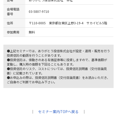
会場電話
03-5807-9710
番号
住所
〒110-0005 東京都台東区上野3-19-4 サカイビル5階
参加費用
無料
●上記セミナーでは、ありがとう投信株式会社が設定・運用・販売を行う
投資信託の勧誘を行うことがあります。
●投資信託は、値動きのある有価証券等に投資しますので、基準価額が
変動し、購入時の価額を下回ることもあります。
●投資信託のリスク、コストについては、投資信託説明書（交付目論見
書）に記載されています。
●お申込みの際は、投資信託説明書（交付目論見書）をお読みいただき、
ご自身のご判断でお申込み下さい。
｜
セミナー案内TOPへ戻る
｜