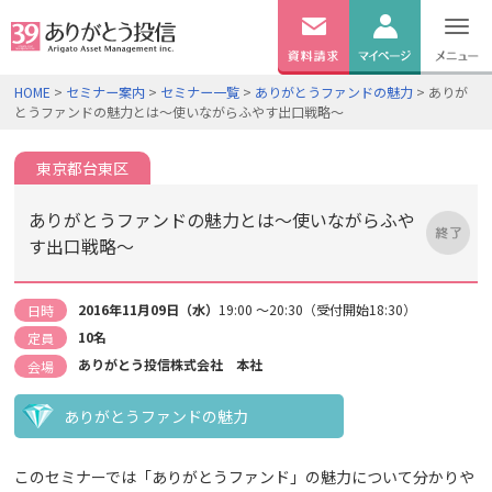
無料
資料
ログイン
HOME
>
セミナー案内
>
セミナー一覧
>
ありがとうファンドの魅力
> ありが
請求
とうファンドの魅力とは～使いながらふやす出口戦略～
口座開設
東京都台東区
ありがとうファンドの魅力とは～使いながらふや
す出口戦略～
2016年11月09日（水）
19:00 ～20:30（受付開始18:30）
日時
10名
定員
ありがとう投信株式会社 本社
会場
ありがとうファンドの魅力
このセミナーでは「ありがとうファンド」の魅力について分かりや