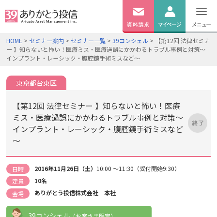
無料
資料
ログイン
HOME
>
セミナー案内
>
セミナー一覧
>
39コンシェル
> 【第12回 法律セミナ
請求
ー 】知らないと怖い！医療ミス・医療過誤にかかわるトラブル事例と対策～
口座開設
インプラント・レーシック・腹腔鏡手術ミスなど～
東京都台東区
【第12回 法律セミナー 】知らないと怖い！医療
ミス・医療過誤にかかわるトラブル事例と対策～
インプラント・レーシック・腹腔鏡手術ミスなど
～
2016年11月26日（土）
10:00 ～11:30（受付開始9:30）
日時
10名
定員
ありがとう投信株式会社 本社
会場
39コンシェル
（お客さま限定）