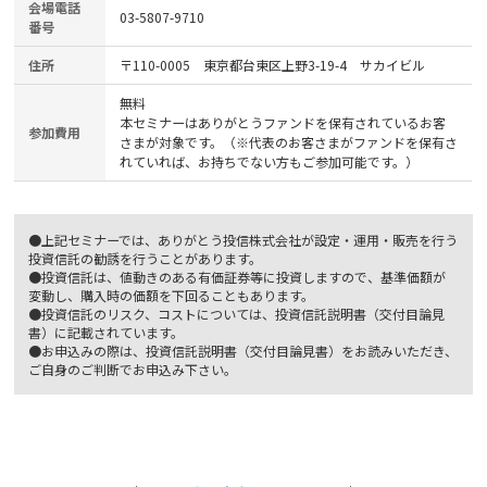
会場電話
03-5807-9710
番号
住所
〒110-0005 東京都台東区上野3-19-4 サカイビル
無料
本セミナーはありがとうファンドを保有されているお客
参加費用
さまが対象です。（※代表のお客さまがファンドを保有さ
れていれば、お持ちでない方もご参加可能です。）
●上記セミナーでは、ありがとう投信株式会社が設定・運用・販売を行う
投資信託の勧誘を行うことがあります。
●投資信託は、値動きのある有価証券等に投資しますので、基準価額が
変動し、購入時の価額を下回ることもあります。
●投資信託のリスク、コストについては、投資信託説明書（交付目論見
書）に記載されています。
●お申込みの際は、投資信託説明書（交付目論見書）をお読みいただき、
ご自身のご判断でお申込み下さい。