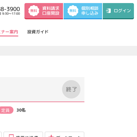
資料請求
88-3900
個別相談
ログイン
無料
無料
口座開設
申し込み
9:30～17:00
ミナー案内
投資ガイド
30名
定員