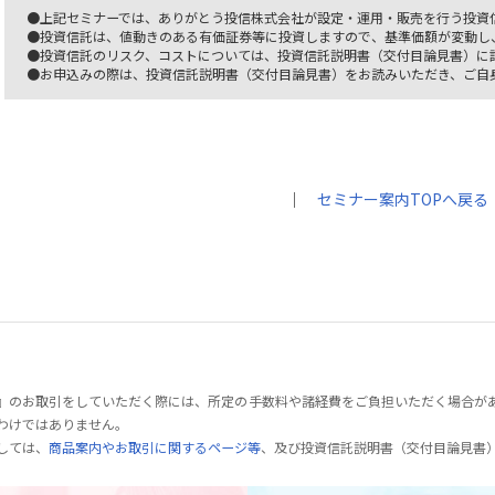
●上記セミナーでは、ありがとう投信株式会社が設定・運用・販売を行う投資
●投資信託は、値動きのある有価証券等に投資しますので、基準価額が変動し
●投資信託のリスク、コストについては、投資信託説明書（交付目論見書）に
●お申込みの際は、投資信託説明書（交付目論見書）をお読みいただき、ご自
｜
セミナー案内TOPへ戻る
』のお取引をしていただく際には、所定の手数料や諸経費をご負担いただく場合が
わけではありません。
しては、
商品案内やお取引に関するページ等
、及び投資信託説明書（交付目論見書