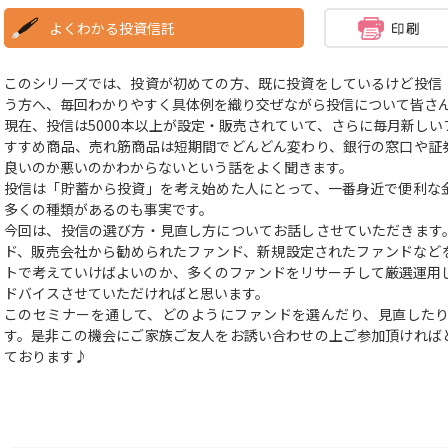
よくわかる投資信託
このシリーズでは、投資が初めての方、既に投資をしているけど投信
う方へ、毎回わかりやすく具体例を織り交ぜながら投信について皆さ
現在、投信は5000本以上が設定・販売されていて、さらに毎月新し
すすめ商品、売れ筋商品は短期間でどんどん変わり、銀行の窓口や証
良いのか悪いのかわからないという話をよく聞きます。
投信は「貯蓄から投資」を考え始めた人にとって、一番身近で便利な
多くの種類があるのも事実です。
今回は、投信の選び方・見直し方についてお話しさせていただきます
ド、販売会社から勧められたファンド、新規設定されたファンドなど
トで考えていけばよいのか、多くのファンドをリサーチして厳選運用
ドバイスさせていただければと思います。
このセミナーを通して、どのようにファンドを選んだり、見直した
す。是非この機会にご家族ご友人をお誘い合わせの上ご参加頂ければ
ております♪