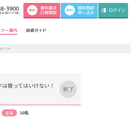
資料請求
88-3900
個別相談
ログイン
無料
無料
口座開設
申し込み
9:30～17:00
ミナー案内
投資ガイド
ない！～
ドは買ってはいけない！
10名
定員