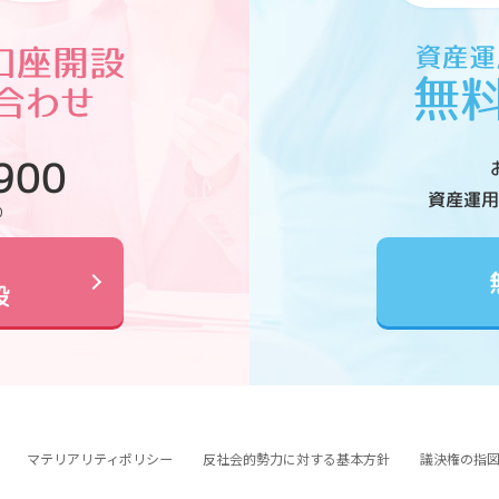
900
資産運用
0
設
マテリアリティポリシー
反社会的勢力に対する基本方針
議決権の指