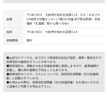
〒540-0031 大阪市中央区北浜東3-14 エル・おおさか
会場
(大阪府立労働センター) 7階701号室 地下鉄谷町線・京阪
電鉄「天満橋」駅から西へ300m
住所
〒540-0031 大阪市中央区北浜東3-14
参加費用
無料
●上記セミナーでは、ありがとう投信株式会社が設定・運用・販売を行う
投資信託の勧誘を行うことがあります。
●投資信託は、値動きのある有価証券等に投資しますので、基準価額が
変動し、購入時の価額を下回ることもあります。
●投資信託のリスク、コストについては、投資信託説明書（交付目論見
書）に記載されています。
●お申込みの際は、投資信託説明書（交付目論見書）をお読みいただき、
ご自身のご判断でお申込み下さい。