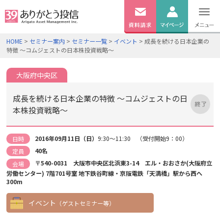
無料
資料
ログイン
HOME
>
セミナー案内
>
セミナー一覧
>
イベント
> 成長を続ける日本企業の
請求
特徴 ～コムジェストの日本株投資戦略～
口座開設
大阪府中央区
成長を続ける日本企業の特徴 ～コムジェストの日
本株投資戦略～
2016年09月11日（日）
9:30～11:30 （受付開始9：00）
日時
40名
定員
〒540-0031 大阪市中央区北浜東3-14 エル・おおさか(大阪府立
会場
労働センター) 7階701号室 地下鉄谷町線・京阪電鉄「天満橋」駅から西へ
300m
イベント
（ゲストセミナー等）