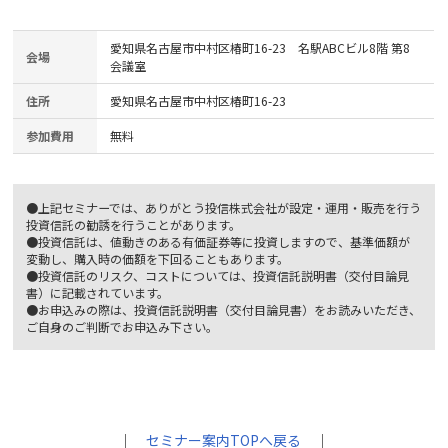
愛知県名古屋市中村区椿町16-23 名駅ABCビル8階 第8
会場
会議室
住所
愛知県名古屋市中村区椿町16-23
参加費用
無料
●上記セミナーでは、ありがとう投信株式会社が設定・運用・販売を行う
投資信託の勧誘を行うことがあります。
●投資信託は、値動きのある有価証券等に投資しますので、基準価額が
変動し、購入時の価額を下回ることもあります。
●投資信託のリスク、コストについては、投資信託説明書（交付目論見
書）に記載されています。
●お申込みの際は、投資信託説明書（交付目論見書）をお読みいただき、
ご自身のご判断でお申込み下さい。
｜
セミナー案内TOPへ戻る
｜