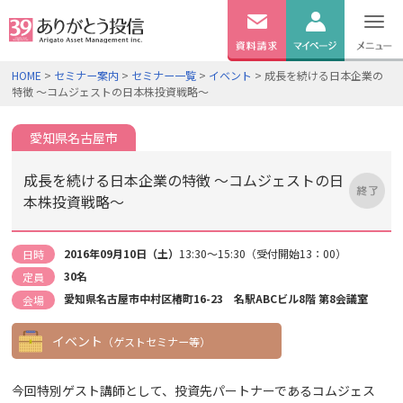
無料
資料
ログイン
HOME
>
セミナー案内
>
セミナー一覧
>
イベント
> 成長を続ける日本企業の
請求
特徴 ～コムジェストの日本株投資戦略～
口座開設
愛知県名古屋市
成長を続ける日本企業の特徴 ～コムジェストの日
本株投資戦略～
2016年09月10日（土）
13:30～15:30（受付開始13：00）
日時
30名
定員
愛知県名古屋市中村区椿町16-23 名駅ABCビル8階 第8会議室
会場
イベント
（ゲストセミナー等）
今回特別ゲスト講師として、投資先パートナーであるコムジェス