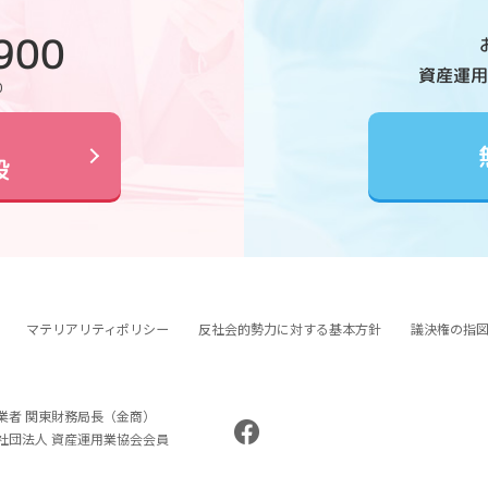
900
資産運用
0
設
マテリアリティポリシー
反社会的勢力に対する基本方針
議決権の指
業者 関東財務局長（金商）
般社団法人 資産運用業協会会員