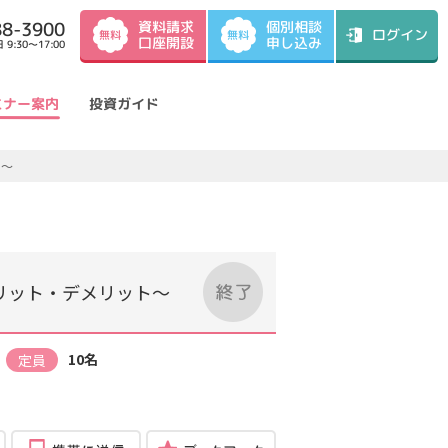
資料請求
88-3900
個別相談
ログイン
無料
無料
口座開設
申し込み
9:30～17:00
ミナー案内
投資ガイド
ト～
リット・デメリット～
10名
定員