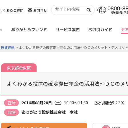
0800-8
よくあるご質問
お問合せ
受付時間 平日 
へ
ありがとうファンド
サービス案内
お取引ガイド
セ
る投資信託
> よくわかる投信の確定拠出年金の活用法～ＤＣのメリット・デメリッ
東京都台東区
よくわかる投信の確定拠出年金の活用法～ＤＣのメ
2016年08月20日（土）
10:00～11:30 （受付開始9：30）
日時
ありがとう投信株式会社 本社
会場