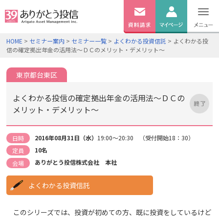
無料
資料
ログイン
HOME
>
セミナー案内
>
セミナー一覧
>
よくわかる投資信託
> よくわかる投
請求
信の確定拠出年金の活用法～ＤＣのメリット・デメリット～
口座開設
東京都台東区
よくわかる投信の確定拠出年金の活用法～ＤＣの
メリット・デメリット～
2016年08月31日（水）
19:00～20:30 （受付開始18：30）
日時
10名
定員
ありがとう投信株式会社 本社
会場
よくわかる投資信託
このシリーズでは、投資が初めての方、既に投資をしているけど