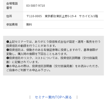
会場電話
03-5807-9710
番号
住所
〒110-0005 東京都台東区上野3-19-4 サカイビル5階
参加費用
無料
●上記セミナーでは、ありがとう投信株式会社が設定・運用・販売を行う
投資信託の勧誘を行うことがあります。
●投資信託は、値動きのある有価証券等に投資しますので、基準価額が
変動し、購入時の価額を下回ることもあります。
●投資信託のリスク、コストについては、投資信託説明書（交付目論見
書）に記載されています。
●お申込みの際は、投資信託説明書（交付目論見書）をお読みいただき、
ご自身のご判断でお申込み下さい。
｜
セミナー案内TOPへ戻る
｜