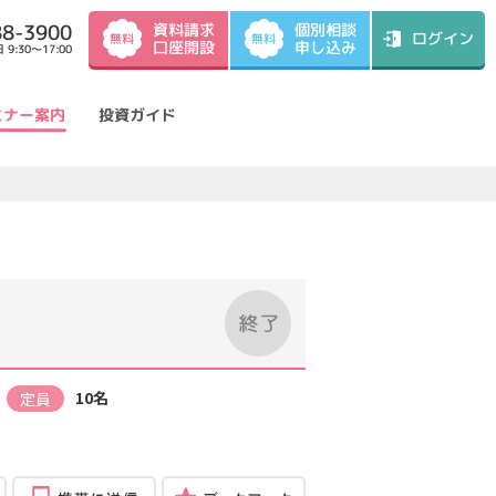
資料請求
88-3900
個別相談
ログイン
無料
無料
口座開設
申し込み
9:30～17:00
ミナー案内
投資ガイド
10名
定員