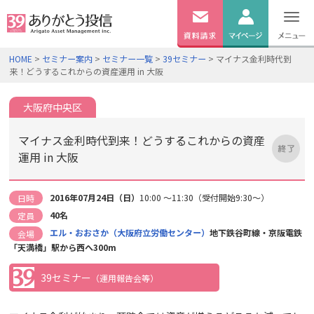
無料
資料
ログイン
HOME
>
セミナー案内
>
セミナー一覧
>
39セミナー
> マイナス金利時代到
請求
来！どうするこれからの資産運用 in 大阪
口座開設
大阪府中央区
マイナス金利時代到来！どうするこれからの資産
運用 in 大阪
2016年07月24日（日）
10:00 ～11:30（受付開始9:30～）
日時
40名
定員
エル・おおさか（大阪府立労働センター）
地下鉄谷町線・京阪電鉄
会場
「天満橋」駅から西へ300m
39セミナー
（運用報告会等）