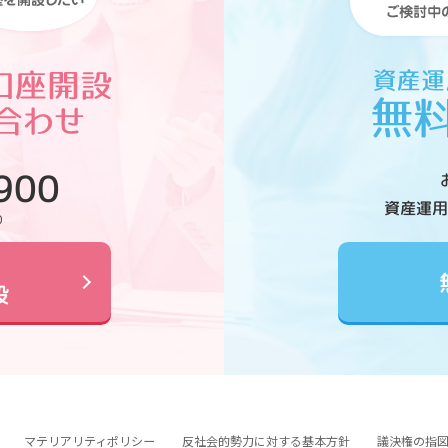
900
資産運用
0
設
マテリアリティポリシー
反社会的勢力に対する基本方針
議決権の指