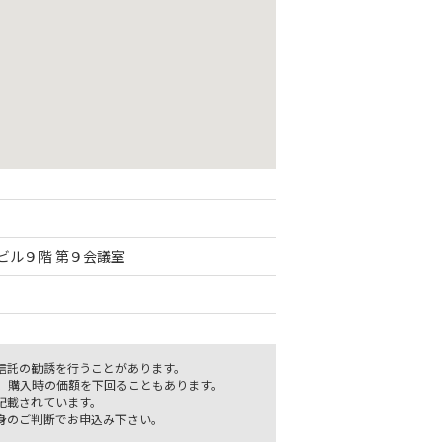
Cビル９階 第９会議室
信託の勧誘を行うことがあります。
、購入時の価額を下回ることもあります。
記載されています。
身のご判断でお申込み下さい。