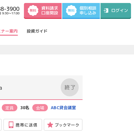
資料請求
88-3900
個別相談
ログイン
無料
無料
口座開設
申し込み
9:30～17:00
ミナー案内
投資ガイド
a
30名
ABC貸会議室
定員
会場