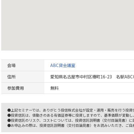
会場
ABC貸会議室
住所
愛知県名古屋市中村区椿町16-23 名駅AB
参加費用
無料
●上記セミナーでは、ありがとう投信株式会社が設定・運用・販売を行う投資
●投資信託は、値動きのある有価証券等に投資しますので、基準価額が変動し
●投資信託のリスク、コストについては、投資信託説明書（交付目論見書）に
●お申込みの際は、投資信託説明書（交付目論見書）をお読みいただき、ご自