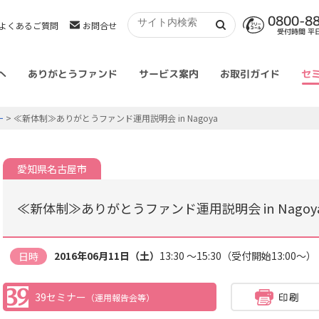
0800-8
よくあるご質問
お問合せ
受付時間 平日 
へ
ありがとうファンド
サービス案内
お取引ガイド
セ
ー
> ≪新体制≫ありがとうファンド運用説明会 in Nagoya
愛知県名古屋市
≪新体制≫ありがとうファンド運用説明会 in Nagoy
2016年06月11日（土）
13:30 ～15:30（受付開始13:00～）
日時
39セミナー
（運用報告会等）