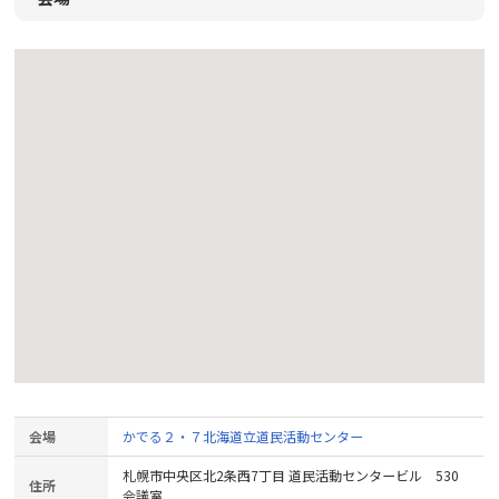
会場
かでる２・７北海道立道民活動センター
札幌市中央区北2条西7丁目 道民活動センタービル 530
住所
会議室