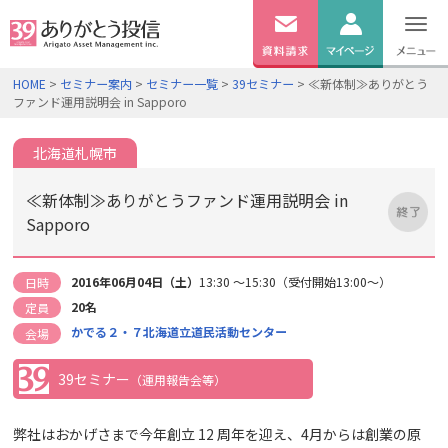
無料
資料
ログイン
HOME
>
セミナー案内
>
セミナー一覧
>
39セミナー
> ≪新体制≫ありがとう
請求
ファンド運用説明会 in Sapporo
口座開設
北海道札幌市
≪新体制≫ありがとうファンド運用説明会 in
Sapporo
2016年06月04日（土）
13:30 ～15:30（受付開始13:00～）
日時
20名
定員
かでる２・７北海道立道民活動センター
会場
39セミナー
（運用報告会等）
弊社はおかげさまで今年創立 12 周年を迎え、4月からは創業の原