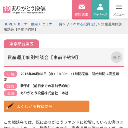
無料
資料
ログイン
HOME
>
セミナー案内
>
セミナー一覧
>
よくわかる投資信託
> 資産運用個別
請求
相談会【事前予約制】
口座開設
東京都台東区
資産運用個別相談会【事前予約制】
2016年06月08日（水）
18:30～（1時間程度、開始時間は調整可
日時
能）
若干名（前日までの事前予約制）
定員
ありがとう投信株式会社 本社
会場
よくわかる投資信託
この相談会では、既にありがとうファンドに投資しているお客さま
はもちろんのこと、投資初心者の方、資産運用に興味があるが、始