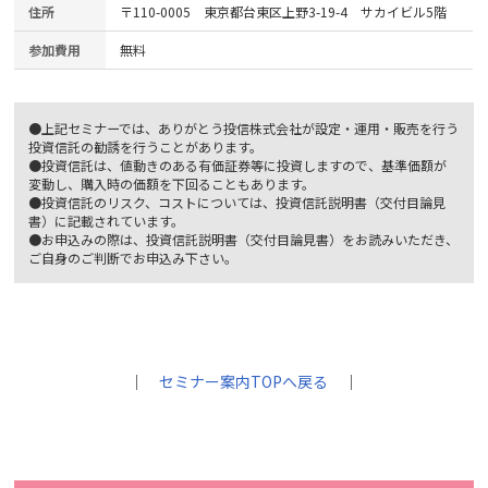
住所
〒110-0005 東京都台東区上野3-19-4 サカイビル5階
参加費用
無料
●上記セミナーでは、ありがとう投信株式会社が設定・運用・販売を行う
投資信託の勧誘を行うことがあります。
●投資信託は、値動きのある有価証券等に投資しますので、基準価額が
変動し、購入時の価額を下回ることもあります。
●投資信託のリスク、コストについては、投資信託説明書（交付目論見
書）に記載されています。
●お申込みの際は、投資信託説明書（交付目論見書）をお読みいただき、
ご自身のご判断でお申込み下さい。
｜
セミナー案内TOPへ戻る
｜