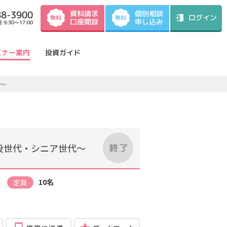
資料請求
88-3900
個別相談
ログイン
無料
無料
口座開設
申し込み
9:30～17:00
ミナー案内
投資ガイド
代～
役世代・シニア世代～
）
10名
定員