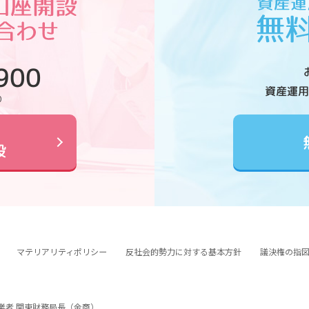
900
資産運用
0
設
マテリアリティポリシー
反社会的勢力に対する基本方針
議決権の指
業者 関東財務局長（金商）