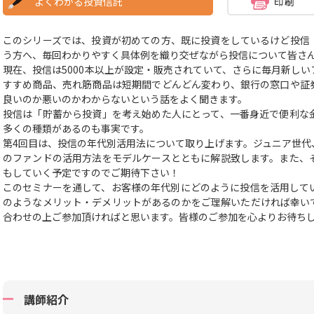
よくわかる投資信託
このシリーズでは、投資が初めての方、既に投資をしているけど投信
う方へ、毎回わかりやすく具体例を織り交ぜながら投信について皆さ
現在、投信は5000本以上が設定・販売されていて、さらに毎月新し
すすめ商品、売れ筋商品は短期間でどんどん変わり、銀行の窓口や証
良いのか悪いのかわからないという話をよく聞きます。
投信は「貯蓄から投資」を考え始めた人にとって、一番身近で便利な
多くの種類があるのも事実です。
第4回目は、投信の年代別活用法について取り上げます。ジュニア世代
のファンドの活用方法をモデルケースとともに解説致します。また、
もしていく予定ですのでご期待下さい！
このセミナーを通して、お客様の年代別にどのように投信を活用して
のようなメリット・デメリットがあるのかをご理解いただければ幸い
合わせの上ご参加頂ければと思います。皆様のご参加を心よりお待ち
講師紹介