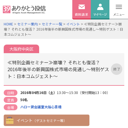
無料
資料
ログイン
HOME
>
セミナー案内
>
セミナー一覧
>
イベント
> ≪特別企画セミナー≫崩
請求
壊？ それとも復活？ 2016年後半の新興国株式市場の見通し～特別ゲスト：日
口座開設
本コムジェスト～
大阪府中央区
≪特別企画セミナー≫崩壊？ それとも復活？
2016年後半の新興国株式市場の見通し～特別ゲス
ト：日本コムジェスト～
2016年04月16日（土）
13:30～15:30（受付開始13：00）
日時
50名
定員
ハロー貸会議室大阪心斎橋
会場
イベント
（ゲストセミナー等）